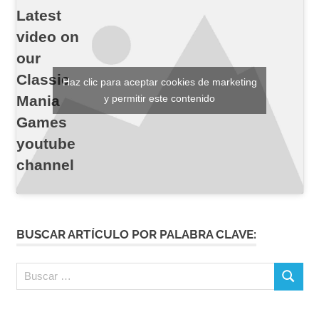
Latest
video on
our
Classic
Haz clic para aceptar cookies de marketing
Mania
y permitir este contenido
Games
youtube
channel
BUSCAR ARTÍCULO POR PALABRA CLAVE:
Buscar:
Buscar