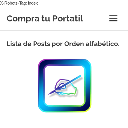
X-Robots-Tag: index
Saltar
al
Compra tu Portatil
MENÚ
contenido
Los
mejores
portátiles
Lista de Posts por Orden alfabético.
a
tu
alcance.