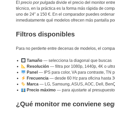
El
precio por pulgada
divide el precio del monitor ent
técnico, en la práctica es la forma más rápida de comp
uno de 24″ a 150 €. En el comparador puedes ordenar l
inmediatamente qué modelos ofrecen más pantalla po
Filtros disponibles
Para no perderte entre decenas de modelos, el compara
Tamaño
— selecciona la diagonal que buscas
Resolución
— filtra por 1080p, 1440p, 4K o ult
Panel
— IPS para color, VA para contraste, TN 
Frecuencia
— desde 60 Hz para oficina hasta 3
Marca
— LG, Samsung, ASUS, AOC, Dell, BenQ,
Precio máximo
— para ajustarte al presupuesto
¿Qué monitor me conviene seg