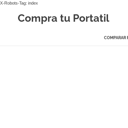
X-Robots-Tag: index
Saltar
Compra tu Portatil
al
contenido
Los
mejores
COMPARAR 
portátiles
a
tu
alcance.