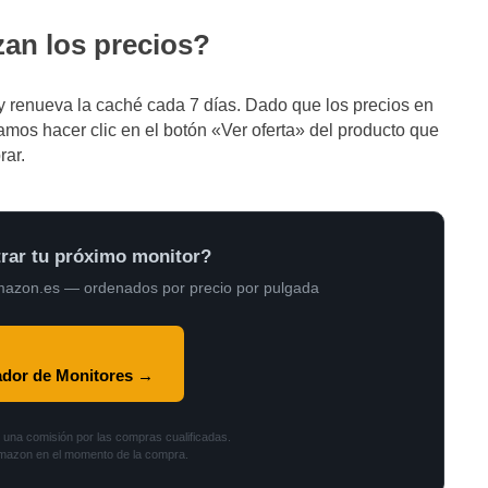
zan los precios?
 renueva la caché cada 7 días. Dado que los precios en
os hacer clic en el botón «Ver oferta» del producto que
rar.
rar tu próximo monitor?
mazon.es — ordenados por precio por pulgada
ador de Monitores →
na comisión por las compras cualificadas.
 Amazon en el momento de la compra.