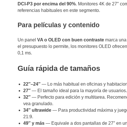
DCI-P3 por encima del 90%
. Monitores 4K de 27″ co
referencias habituales en este segmento.
Para películas y contenido
Un panel
VA o OLED con buen contraste
marca una 
el presupuesto lo permite, los monitores OLED ofrece
0,1 ms.
Guía rápida de tamaños
22″–24″
— Lo más habitual en oficinas y habitaci
27″
— El tamaño ideal para la mayoría de usuarios. 
32″
— Perfecto para edición y multitarea. Recomend
vea granulado.
34″ ultrawide
— Para productividad máxima y juego
21:9.
49″ y más
— Equivale a dos pantallas de 27″ en una